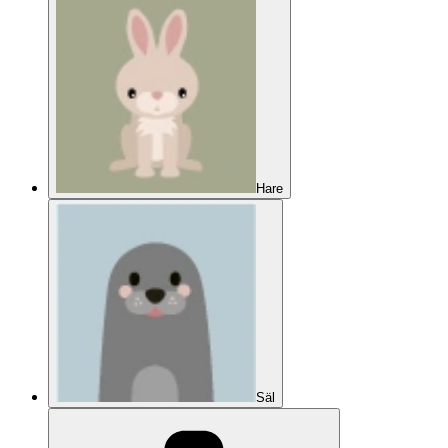
Hare
Säl