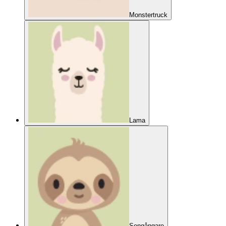
Monstertruck
Lama
Sengångare