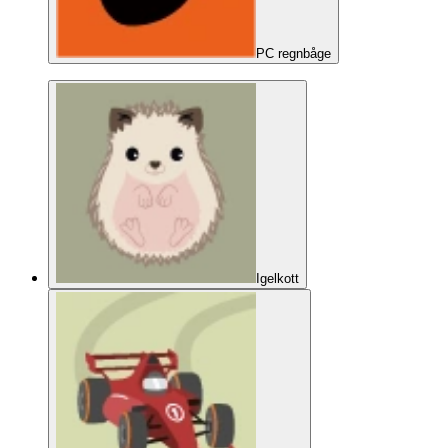
PC regnbåge
Igelkott