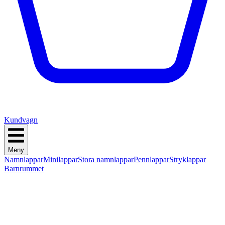
Kundvagn
Meny
Namnlappar
Minilappar
Stora namnlappar
Pennlappar
Stryklappar
Barnrummet