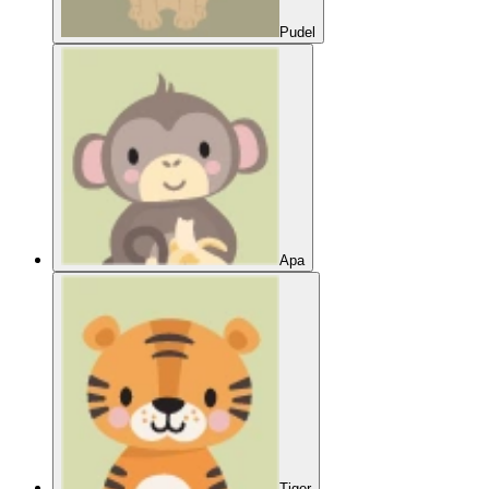
Pudel
Apa
Tiger