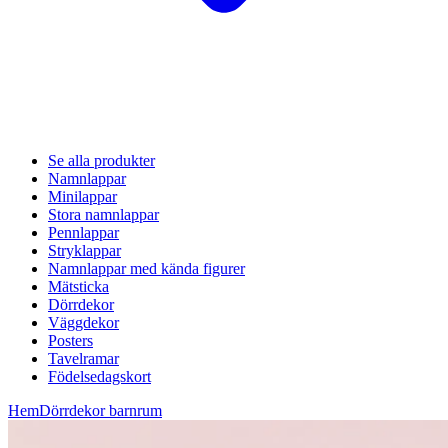
Se alla produkter
Namnlappar
Minilappar
Stora namnlappar
Pennlappar
Stryklappar
Namnlappar med kända figurer
Mätsticka
Dörrdekor
Väggdekor
Posters
Tavelramar
Födelsedagskort
Hem
Dörrdekor barnrum