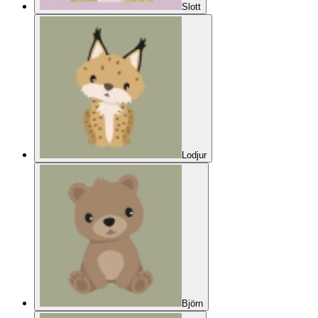
Slott
Lodjur
Björn