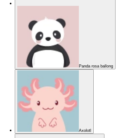
Panda rosa ballong
Axolotl