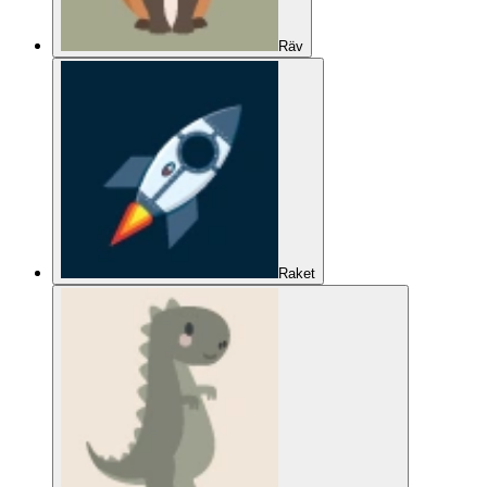
Räv
Raket