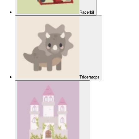
Racerbil
Triceratops