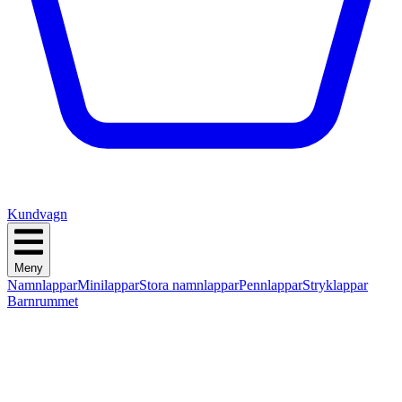
Kundvagn
Meny
Namnlappar
Minilappar
Stora namnlappar
Pennlappar
Stryklappar
Barnrummet