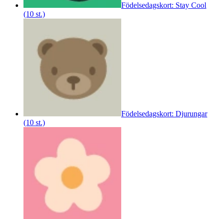
Födelsedagskort: Stay Cool
(10 st.)
Födelsedagskort: Djurungar
(10 st.)