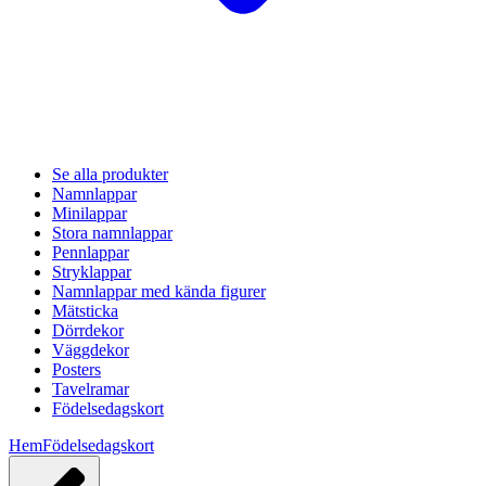
Se alla produkter
Namnlappar
Minilappar
Stora namnlappar
Pennlappar
Stryklappar
Namnlappar med kända figurer
Mätsticka
Dörrdekor
Väggdekor
Posters
Tavelramar
Födelsedagskort
Hem
Födelsedagskort