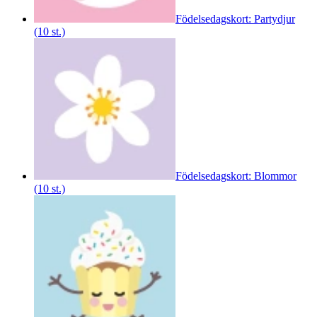
Födelsedagskort: Partydjur
(10 st.)
Födelsedagskort: Blommor
(10 st.)