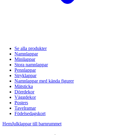
Se alla produkter
Namnlappar
Minilappar
Stora namnlappar
Pennlappar
Stryklappar
Namnlappar med kända figurer
Mätsticka
Dörrdekor
Väggdekor
Posters
Tavelramar
Födelsedagskort
Hem
Julklappar till barnrummet