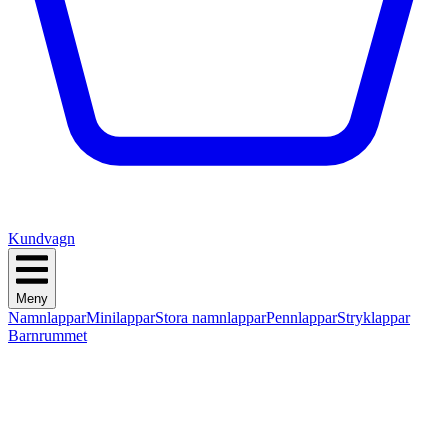
Kundvagn
Meny
Namnlappar
Minilappar
Stora namnlappar
Pennlappar
Stryklappar
Barnrummet