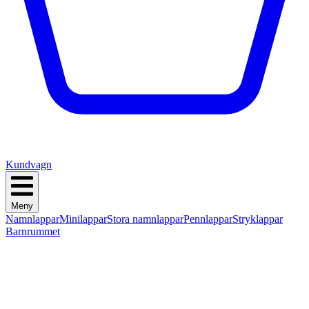
Kundvagn
Meny
Namnlappar
Minilappar
Stora namnlappar
Pennlappar
Stryklappar
Barnrummet