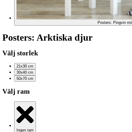
Posters: Pingvin m
Posters: Arktiska djur
Välj storlek
21x30
cm
30x40
cm
50x70
cm
Välj ram
Ingen ram