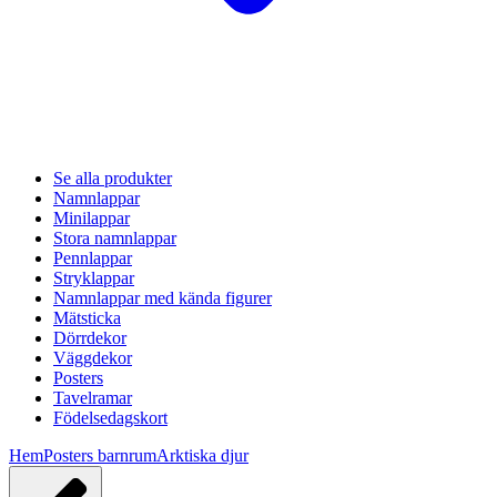
Se alla produkter
Namnlappar
Minilappar
Stora namnlappar
Pennlappar
Stryklappar
Namnlappar med kända figurer
Mätsticka
Dörrdekor
Väggdekor
Posters
Tavelramar
Födelsedagskort
Hem
Posters barnrum
Arktiska djur