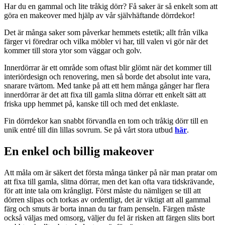
Har du en gammal och lite tråkig dörr? Få saker är så enkelt som att
göra en makeover med hjälp av vår självhäftande dörrdekor!
Det är många saker som påverkar hemmets estetik; allt från vilka
färger vi föredrar och vilka möbler vi har, till valen vi gör när det
kommer till stora ytor som väggar och golv.
Innerdörrar är ett område som oftast blir glömt när det kommer till
interiördesign och renovering, men så borde det absolut inte vara,
snarare tvärtom. Med tanke på att ett hem många gånger har flera
innerdörrar är det att fixa till gamla slitna dörrar ett enkelt sätt att
friska upp hemmet på, kanske till och med det enklaste.
Fin dörrdekor kan snabbt förvandla en tom och tråkig dörr till en
unik entré till din lillas sovrum. Se på vårt stora utbud
här
.
En enkel och billig makeover
Att måla om är säkert det första många tänker på när man pratar om
att fixa till gamla, slitna dörrar, men det kan ofta vara tidskrävande,
för att inte tala om krångligt. Först måste du nämligen se till att
dörren slipas och torkas av ordentligt, det är viktigt att all gammal
färg och smuts är borta innan du tar fram penseln. Färgen måste
också väljas med omsorg, väljer du fel är risken att färgen slits bort