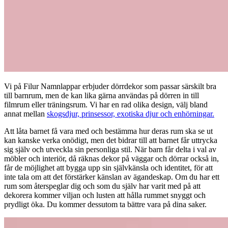
Vi på Filur Namnlappar erbjuder dörrdekor som passar särskilt bra
till barnrum, men de kan lika gärna användas på dörren in till
filmrum eller träningsrum. Vi har en rad olika design, välj bland
annat mellan
skogsdjur, prinsessor, exotiska djur och enhörningar.
Att låta barnet få vara med och bestämma hur deras rum ska se ut
kan kanske verka onödigt, men det bidrar till att barnet får uttrycka
sig själv och utveckla sin personliga stil. När barn får delta i val av
möbler och interiör, då räknas dekor på väggar och dörrar också in,
får de möjlighet att bygga upp sin självkänsla och identitet, för att
inte tala om att det förstärker känslan av ägandeskap. Om du har ett
rum som återspeglar dig och som du själv har varit med på att
dekorera kommer viljan och lusten att hålla rummet snyggt och
prydligt öka. Du kommer dessutom ta bättre vara på dina saker.