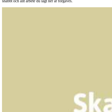
snabbt och allt arbete du lagt ner är förgäves.