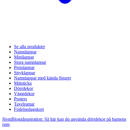
Se alla produkter
Namnlappar
Minilappar
Stora namnlappar
Pennlappar
Stryklappar
Namnlappar med kända figurer
Mätsticka
Dörrdekor
Väggdekor
Posters
Tavelramar
Födelsedagskort
Hem
Blogg
Inspiration: Så här kan du använda dörrdekor på barnens
rum