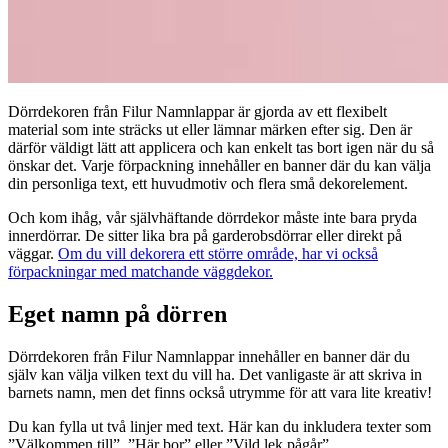
Dörrdekoren från Filur Namnlappar är gjorda av ett flexibelt
material som inte sträcks ut eller lämnar märken efter sig. Den är
därför väldigt lätt att applicera och kan enkelt tas bort igen när du så
önskar det. Varje förpackning innehåller en banner där du kan välja
din personliga text, ett huvudmotiv och flera små dekorelement.
Och kom ihåg, vår självhäftande dörrdekor måste inte bara pryda
innerdörrar. De sitter lika bra på garderobsdörrar eller direkt på
väggar.
Om du vill dekorera ett större område, har vi också
förpackningar med matchande väggdekor.
Eget namn på dörren
Dörrdekoren från Filur Namnlappar innehåller en banner där du
själv kan välja vilken text du vill ha. Det vanligaste är att skriva in
barnets namn, men det finns också utrymme för att vara lite kreativ!
Du kan fylla ut två linjer med text. Här kan du inkludera texter som
”Välkommen till”, ”Här bor” eller ”Vild lek pågår”.