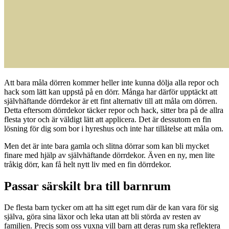
Att bara måla dörren kommer heller inte kunna dölja alla repor och
hack som lätt kan uppstå på en dörr. Många har därför upptäckt att
självhäftande dörrdekor är ett fint alternativ till att måla om dörren.
Detta eftersom dörrdekor täcker repor och hack, sitter bra på de allra
flesta ytor och är väldigt lätt att applicera. Det är dessutom en fin
lösning för dig som bor i hyreshus och inte har tillåtelse att måla om.
Men det är inte bara gamla och slitna dörrar som kan bli mycket
finare med hjälp av självhäftande dörrdekor. Även en ny, men lite
tråkig dörr, kan få helt nytt liv med en fin dörrdekor.
Passar särskilt bra till barnrum
De flesta barn tycker om att ha sitt eget rum där de kan vara för sig
själva, göra sina läxor och leka utan att bli störda av resten av
familjen. Precis som oss vuxna vill barn att deras rum ska reflektera