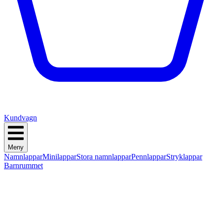
Kundvagn
Meny
Namnlappar
Minilappar
Stora namnlappar
Pennlappar
Stryklappar
Barnrummet