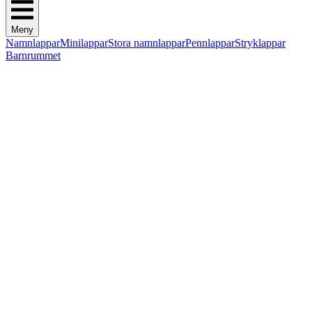
Meny
Namnlappar
Minilappar
Stora namnlappar
Pennlappar
Stryklappar
Barnrummet