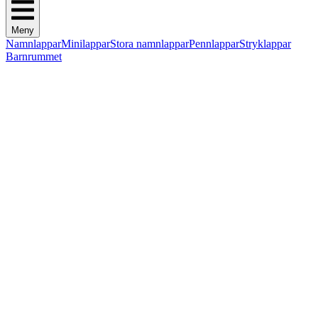
Meny
Namnlappar
Minilappar
Stora namnlappar
Pennlappar
Stryklappar
Barnrummet