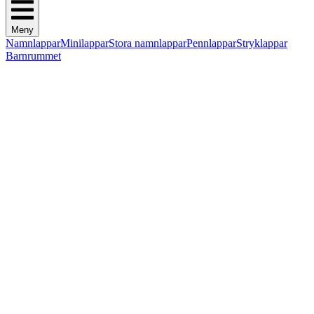
Meny
Namnlappar
Minilappar
Stora namnlappar
Pennlappar
Stryklappar
Barnrummet