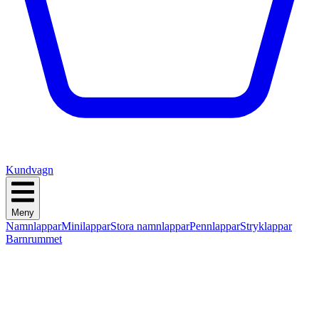
Kundvagn
Meny
Namnlappar
Minilappar
Stora namnlappar
Pennlappar
Stryklappar
Barnrummet