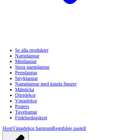
Se alla produkter
Namnlappar
Minilappar
Stora namnlappar
Pennlappar
Stryklappar
Namnlappar med kända figurer
Mätsticka
Dörrdekor
Väggdekor
Posters
Tavelramar
Födelsedagskort
Hem
Väggdekor barnrum
Regnbåge pastell