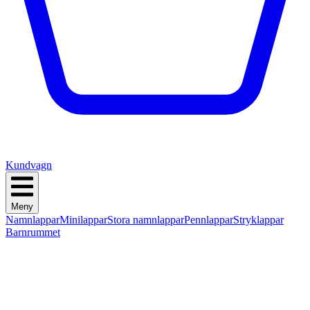
Kundvagn
Meny
Namnlappar
Minilappar
Stora namnlappar
Pennlappar
Stryklappar
Barnrummet