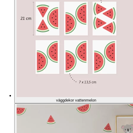
väggdekor vattenmelon