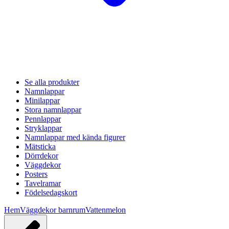
Se alla produkter
Namnlappar
Minilappar
Stora namnlappar
Pennlappar
Stryklappar
Namnlappar med kända figurer
Mätsticka
Dörrdekor
Väggdekor
Posters
Tavelramar
Födelsedagskort
Hem
Väggdekor barnrum
Vattenmelon