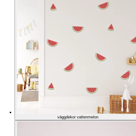
väggdekor vattenmelon