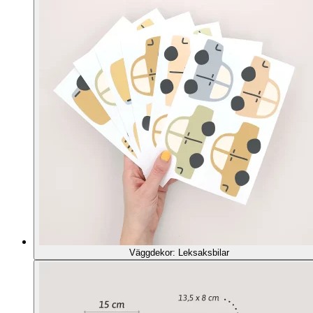
Väggdekor: Leksaksbilar