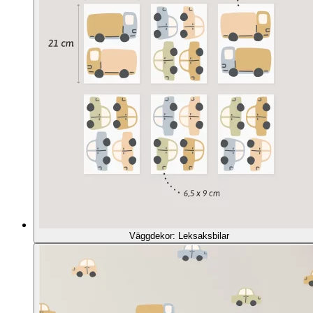
Väggdekor: Leksaksbilar