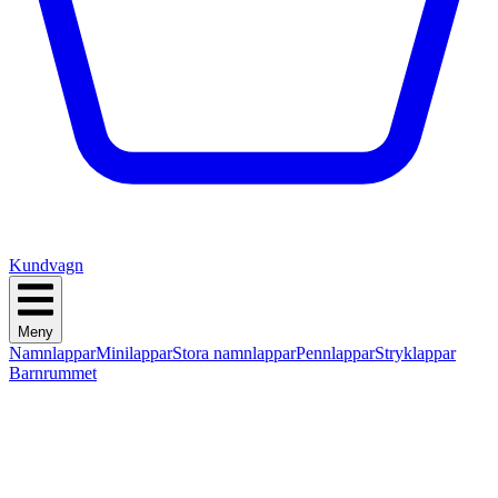
Kundvagn
Meny
Namnlappar
Minilappar
Stora namnlappar
Pennlappar
Stryklappar
Barnrummet