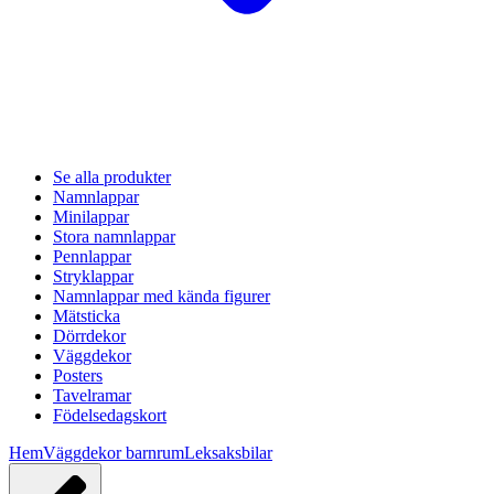
Se alla produkter
Namnlappar
Minilappar
Stora namnlappar
Pennlappar
Stryklappar
Namnlappar med kända figurer
Mätsticka
Dörrdekor
Väggdekor
Posters
Tavelramar
Födelsedagskort
Hem
Väggdekor barnrum
Leksaksbilar